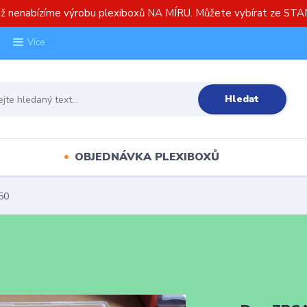
již nenabízíme výrobu plexiboxů NA MÍRU. Můžete vybírat ze S
Více
Hledat
OBJEDNÁVKA PLEXIBOXŮ
50