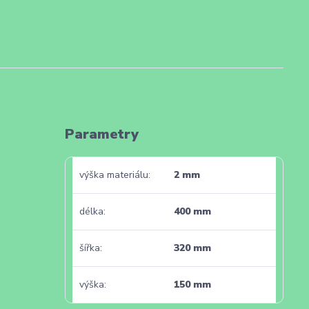
Parametry
výška materiálu
2 mm
délka
400 mm
šířka
320 mm
výška
150 mm