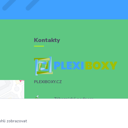
Kontakty
PLEXIBOXY.CZ
Zákaznická podpora
+420 731 028 753
info@plexiboxy.cz
hli zobrazovat