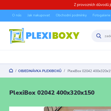
Z provozních důvodů 
O nás
Jak nakupovat
Obchodní podmínky
Fotogalerie
OBJEDNÁVKA PLEXIBOXŮ
PlexiBox 02042 400x320x1
PlexiBox 02042 400x320x150