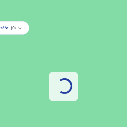
táře
0