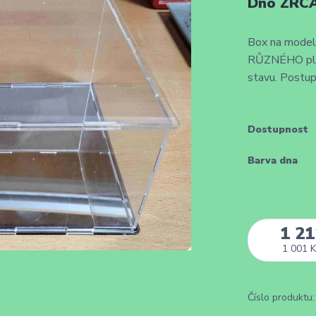
Dno ZRCA
Box na modely
RŮZNÉHO plexi
stavu. Postup
Dostupnost
Barva dna
1 21
1 001 K
Číslo produktu: