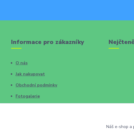
Informace pro zákazníky
Nejčteně
O nás
Jak nakupovat
Obchodní podmínky
Fotogalerie
Kontakty
Blog
Náš e-shop a p