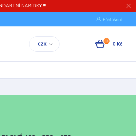
TANDARTNÍ NABÍDKY !!!
Přihlášení
0
0 Kč
CZK