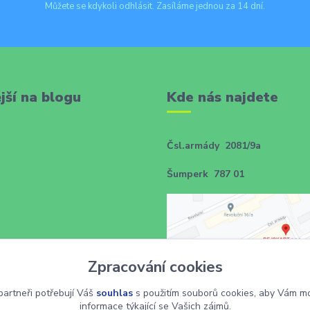
Můžete se kdykoli odhlásit. Zasíláme jednou za 14 dní.
jší na blogu
Kde nás najdete
Čsl.armády 2081/9a
Šumperk 787 01
Zpracování cookies
artneři potřebují Váš
souhlas
s použitím souborů cookies, aby Vám mo
informace týkající se Vašich zájmů.