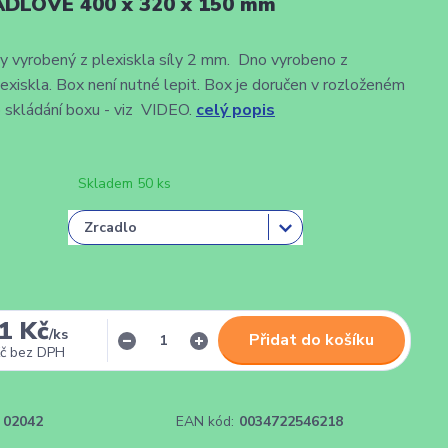
DLOVÉ 400 x 320 x 150 mm
 vyrobený z plexiskla síly 2 mm. Dno vyrobeno z
skla. Box není nutné lepit. Box je doručen v rozloženém
 skládání boxu - viz VIDEO.
celý popis
Skladem 50 ks
1 Kč
/
ks
Přidat do košíku
č
bez DPH
02042
EAN kód:
0034722546218