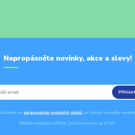
Nepropásněte novinky, akce a slevy!
Přihlási
uhlasím se
zpracováním osobních údajů
za účelem rozesílky newsle
Můžete se kdykoli odhlásit. Zasíláme jednou za 14 dní.