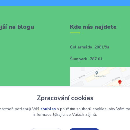
jší na blogu
Kde nás najdete
Čsl.armády 2081/9a
Šumperk 787 01
Zpracování cookies
artneři potřebují Váš
souhlas
s použitím souborů cookies, aby Vám mo
informace týkající se Vašich zájmů.