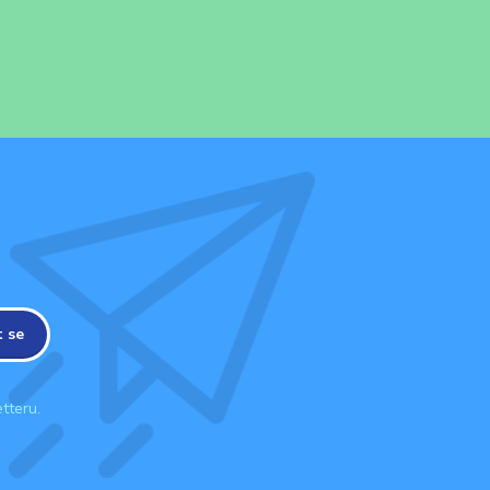
t se
tteru.