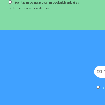
Souhlasím se
zpracováním osobních údajů
za
účelem rozesílky newsletteru.
So