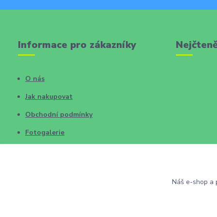
Informace pro zákazníky
Nejčteně
O nás
Jak nakupovat
Obchodní podmínky
Fotogalerie
Kontakty
Blog
Náš e-shop a p