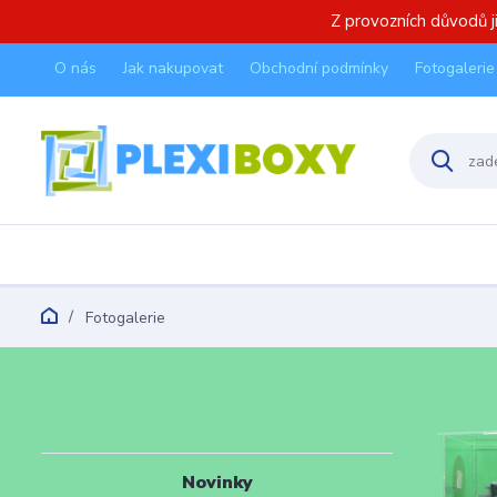
Z provozních důvodů 
O nás
Jak nakupovat
Obchodní podmínky
Fotogalerie
Fotogalerie
Novinky