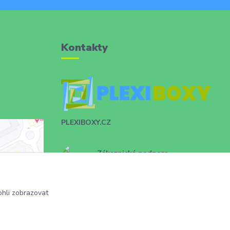
Kontakty
PLEXIBOXY.CZ
Zákaznická podpora
+420 731 028 753
info@plexiboxy.cz
hli zobrazovat