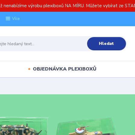
již nenabízíme výrobu plexiboxů NA MÍRU. Můžete vybírat ze S
Více
Hledat
OBJEDNÁVKA PLEXIBOXŮ