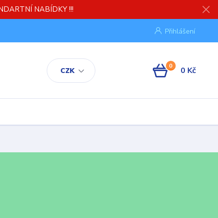
TANDARTNÍ NABÍDKY !!!
Přihlášení
0
0 Kč
CZK