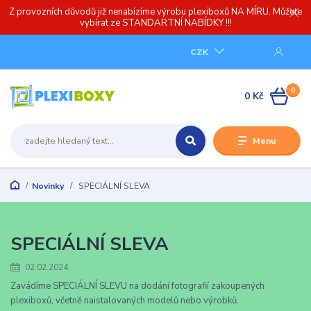
Z provozních důvodů již nenabízíme výrobu plexiboxů NA MÍRU. Můžete
vybírat ze STANDARTNÍ NABÍDKY !!!
CZK
0
0 Kč
Menu
Novinky
SPECIÁLNÍ SLEVA
SPECIÁLNÍ SLEVA
02.02.2024
Zavádíme SPECIÁLNÍ SLEVU na dodání fotografií zakoupených
plexiboxů, včetně naistalovaných modelů nebo výrobků.