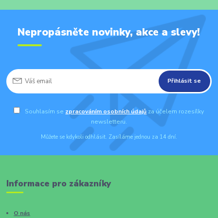
Nepropásněte novinky, akce a slevy!
Přihlásit se
Souhlasím se
zpracováním osobních údajů
za účelem rozesílky
newsletteru.
Můžete se kdykoli odhlásit. Zasíláme jednou za 14 dní.
Informace pro zákazníky
O nás