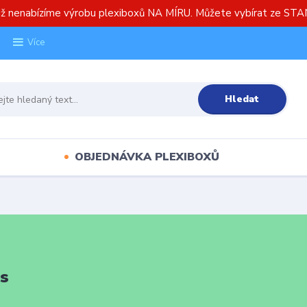
již nenabízíme výrobu plexiboxů NA MÍRU. Můžete vybírat ze S
Více
Hledat
OBJEDNÁVKA PLEXIBOXŮ
ás