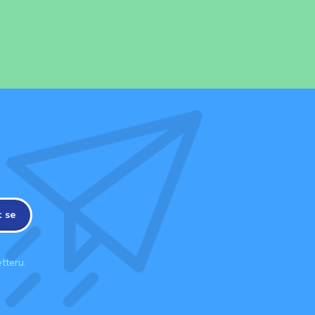
t se
tteru.