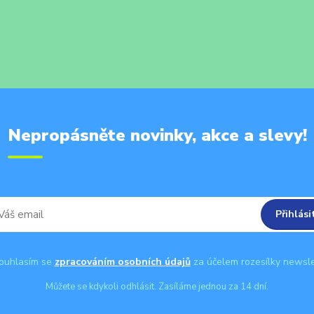
Nepropásněte novinky, akce a slevy!
Přihlási
uhlasím se
zpracováním osobních údajů
za účelem rozesílky newsle
Můžete se kdykoli odhlásit. Zasíláme jednou za 14 dní.