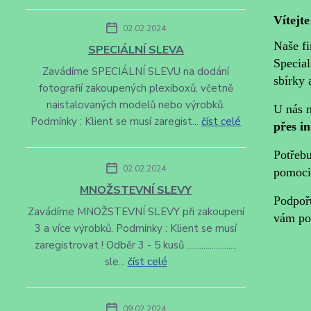
Vítejt
02.02.2024
Naše f
SPECIÁLNÍ SLEVA
Specia
Zavádíme SPECIÁLNÍ SLEVU na dodání
sbírky
fotografií zakoupených plexiboxů, včetně
naistalovaných modelů nebo výrobků.
U nás 
Podmínky : Klient se musí zaregist...
číst celé
přes i
Potřeb
02.02.2024
pomoci
MNOŽSTEVNÍ SLEVY
Podpoř
Zavádíme MNOŽSTEVNÍ SLEVY při zakoupení
vám po
3 a více výrobků. Podmínky : Klient se musí
zaregistrovat ! Odběr 3 - 5 kusů ........................
sle...
číst celé
09.02.2024