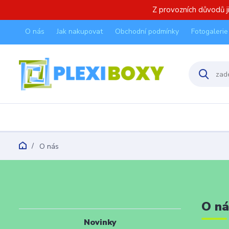
Z provozních důvodů 
O nás
Jak nakupovat
Obchodní podmínky
Fotogalerie
O nás
O n
Novinky