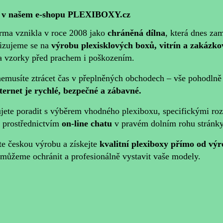
e v našem e-shopu PLEXIBOXY.cz
irma vznikla v roce 2008 jako
chráněná dílna
, která dnes za
lizujeme se na
výrobu plexisklových boxů, vitrín a zakázk
 a vzorky před prachem i poškozením.
nemusíte ztrácet čas v přeplněných obchodech – vše pohodln
nternet je rychlé, bezpečné a zábavné.
ujete poradit s výběrem vhodného plexiboxu, specifickými ro
 prostřednictvím
on-line chatu
v pravém dolním rohu stránky
te českou výrobu a získejte
kvalitní plexiboxy přímo od vý
můžeme ochránit a profesionálně vystavit vaše modely.