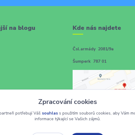
jší na blogu
Kde nás najdete
Čsl.armády 2081/9a
Šumperk 787 01
Zpracování cookies
artneři potřebují Váš
souhlas
s použitím souborů cookies, aby Vám mo
informace týkající se Vašich zájmů.