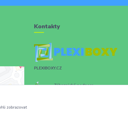
Kontakty
PLEXIBOXY.CZ
Zákaznická podpora
+420 731 028 753
info@plexiboxy.cz
hli zobrazovat