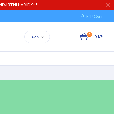
TANDARTNÍ NABÍDKY !!!
Přihlášení
0
0 Kč
CZK