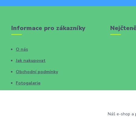
Informace pro zákazníky
Nejčteně
O nás
Jak nakupovat
Obchodní podmínky
Fotogalerie
Kontakty
Blog
Náš e-shop a p