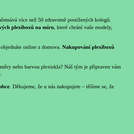
městnává více než 50 zdravotně postižených kolegů.
ových plexiboxů na míru
, které chrání vaše modely,
ě objednáte online z domova.
Nakupování plexiboxů
změry nebo barvou plexiskla? Náš tým je připraven vám
.
robce
. Děkujeme, že u nás nakupujete – těšíme se, že