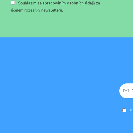
Souhlasím se
zpracováním osobních údajů
za
účelem rozesílky newsletteru.
So