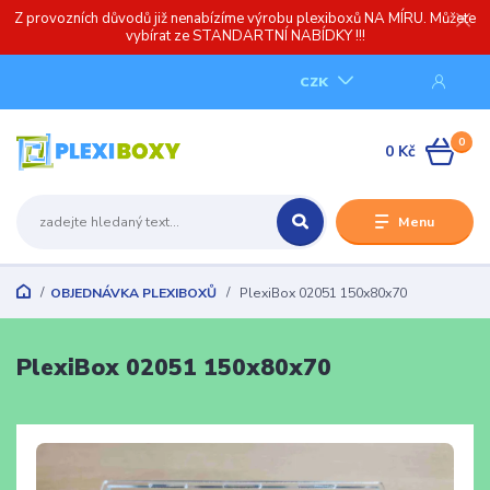
Z provozních důvodů již nenabízíme výrobu plexiboxů NA MÍRU. Můžete
vybírat ze STANDARTNÍ NABÍDKY !!!
CZK
0
0 Kč
Menu
OBJEDNÁVKA PLEXIBOXŮ
PlexiBox 02051 150x80x70
PlexiBox 02051 150x80x70