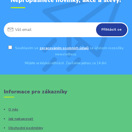
Přihlásit se
Souhlasím se
zpracováním osobních údajů
za účelem rozesílky
newsletteru.
Můžete se kdykoli odhlásit. Zasíláme jednou za 14 dní.
Informace pro zákazníky
O nás
Jak nakupovat
Obchodní podmínky