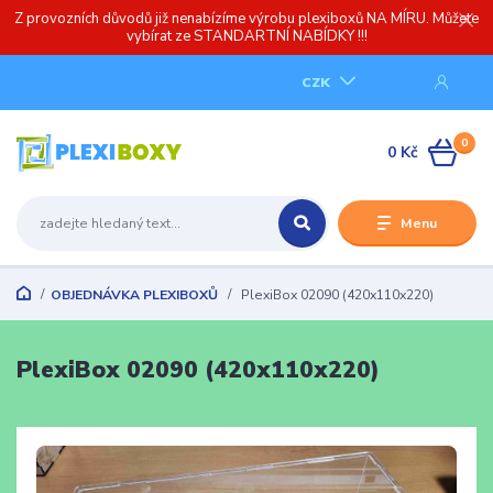
Z provozních důvodů již nenabízíme výrobu plexiboxů NA MÍRU. Můžete
vybírat ze STANDARTNÍ NABÍDKY !!!
CZK
0
0 Kč
Menu
OBJEDNÁVKA PLEXIBOXŮ
PlexiBox 02090 (420x110x220)
PlexiBox 02090 (420x110x220)