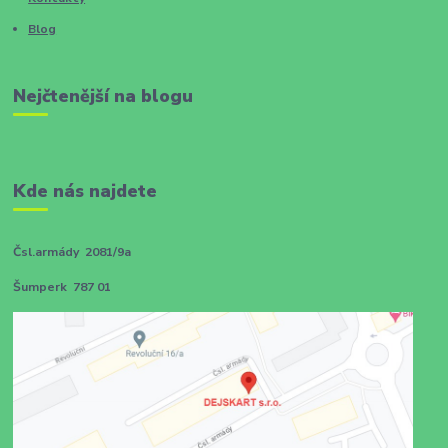
Blog
Nejčtenější na blogu
Kde nás najdete
Čsl.armády 2081/9a
Šumperk 787 01