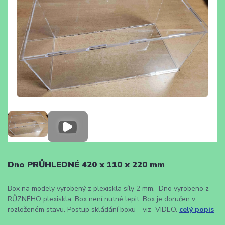
Dno PRŮHLEDNÉ 420 x 110 x 220 mm
Box na modely vyrobený z plexiskla síly 2 mm. Dno vyrobeno z
RŮZNÉHO plexiskla. Box není nutné lepit. Box je doručen v
rozloženém stavu. Postup skládání boxu - viz VIDEO.
celý popis