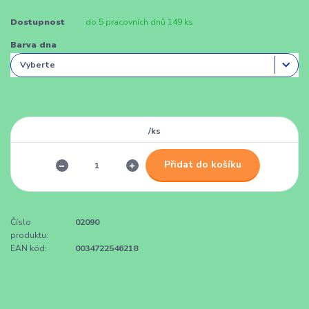
Dostupnost
do 5 pracovních dnů 149 ks
Barva dna
/
ks
Přidat do košíku
Číslo
02090
produktu:
EAN kód:
0034722546218