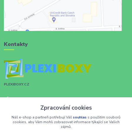
Kontakty
PLEXIBOXY.CZ
Zákaznická podpora
Zpracování cookies
+420 731 028 753
Náš e-shop a partneři potřebují Váš
souhlas
s použitím souborů
info@plexiboxy.cz
cookies, aby Vám mohli zobrazovat informace týkající se Vašich
zájmů.