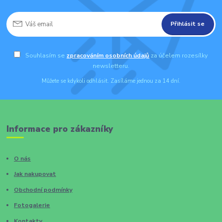
Přihlásit se
Souhlasím se
zpracováním osobních údajů
za účelem rozesílky
newsletteru.
Můžete se kdykoli odhlásit. Zasíláme jednou za 14 dní.
Informace pro zákazníky
O nás
Jak nakupovat
Obchodní podmínky
Fotogalerie
Kontakty