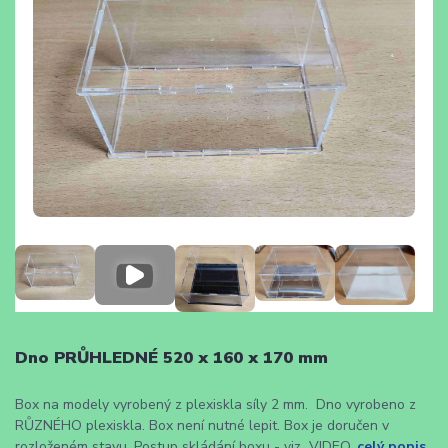
Dno PRŮHLEDNÉ 520 x 160 x 170 mm
Box na modely vyrobený z plexiskla síly 2 mm. Dno vyrobeno z
RŮZNÉHO plexiskla. Box není nutné lepit. Box je doručen v
rozloženém stavu. Postup skládání boxu - viz VIDEO.
celý popis