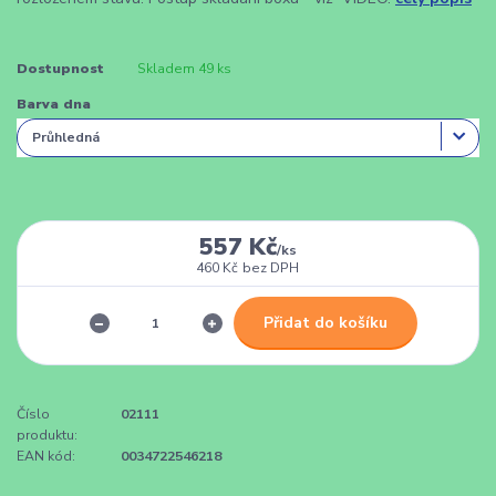
Dostupnost
Skladem 49 ks
Barva dna
557 Kč
/
ks
460 Kč
bez DPH
Přidat do košíku
Číslo
02111
produktu:
EAN kód:
0034722546218