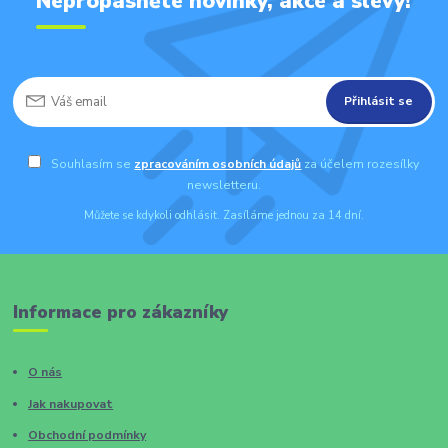
Nepropásněte novinky, akce a slevy!
Přihlásit se
Souhlasím se
zpracováním osobních údajů
za účelem rozesílky
newsletteru.
Můžete se kdykoli odhlásit. Zasíláme jednou za 14 dní.
Informace pro zákazníky
O nás
Jak nakupovat
Obchodní podmínky