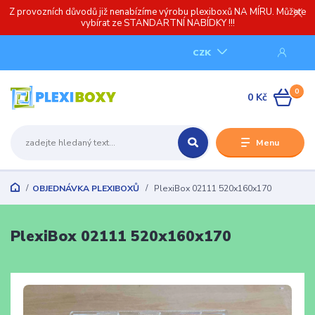
Z provozních důvodů již nenabízíme výrobu plexiboxů NA MÍRU. Můžete
vybírat ze STANDARTNÍ NABÍDKY !!!
CZK
0
0 Kč
Menu
OBJEDNÁVKA PLEXIBOXŮ
PlexiBox 02111 520x160x170
PlexiBox 02111 520x160x170