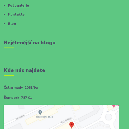
Fotogalerie
Kontakty
Blog
Nejčtenější na blogu
Kde nás najdete
Čsl.armády 2081/9a
Šumperk 787 01