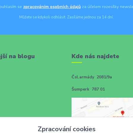
uhlasím se
zpracováním osobních údajů
za účelem rozesílky newsle
Můžete se kdykoli odhlásit. Zasíláme jednou za 14 dní.
jší na blogu
Kde nás najdete
Čsl.armády 2081/9a
Šumperk 787 01
Zpracování cookies