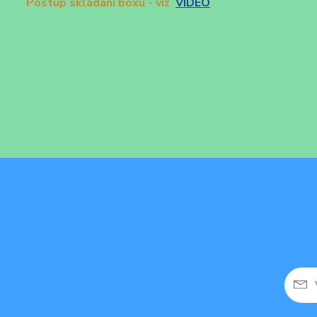
Postup skládání boxu - viz
VIDEO
.