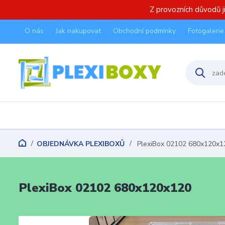
Z provozních důvodů 
O nás
Jak nakupovat
Obchodní podmínky
Fotogalerie
OBJEDNÁVKA PLEXIBOXŮ
PlexiBox 02102 680x120x1
PlexiBox 02102 680x120x120