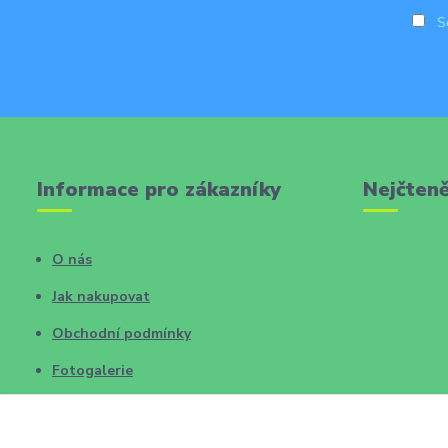
So
Informace pro zákazníky
Nejčteně
O nás
Jak nakupovat
Obchodní podmínky
Fotogalerie
Kontakty
Blog