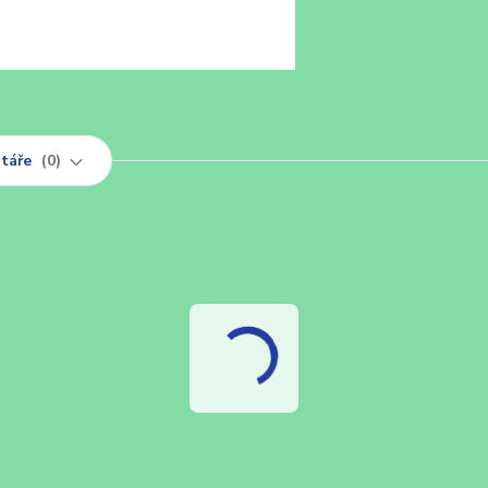
táře
0