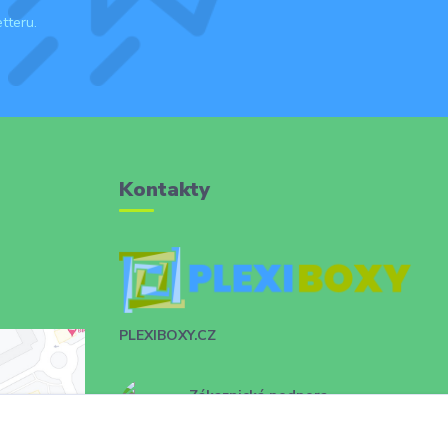
tteru.
Kontakty
PLEXIBOXY.CZ
Zákaznická podpora
+420 731 028 753