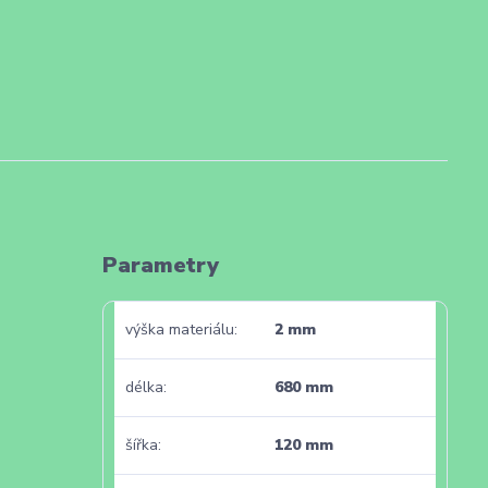
Parametry
výška materiálu
2 mm
délka
680 mm
šířka
120 mm