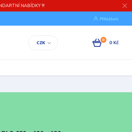
TANDARTNÍ NABÍDKY !!!
Přihlášení
0
0 Kč
CZK