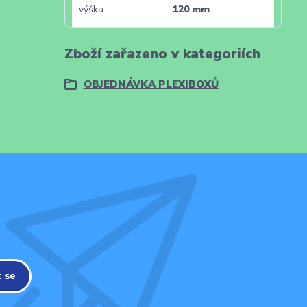
výška
120 mm
Zboží zařazeno v kategoriích
OBJEDNÁVKA PLEXIBOXŮ
t se