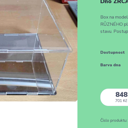
Dno ZRCA
Box na modely
RŮZNÉHO plexi
stavu. Postup
Dostupnost
Barva dna
848
701 Kč
Číslo produktu: