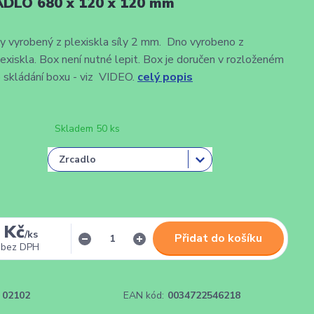
DLO 680 x 120 x 120 mm
 vyrobený z plexiskla síly 2 mm. Dno vyrobeno z
skla. Box není nutné lepit. Box je doručen v rozloženém
 skládání boxu - viz VIDEO.
celý popis
Skladem 50 ks
 Kč
/
ks
Přidat do košíku
bez DPH
02102
EAN kód:
0034722546218