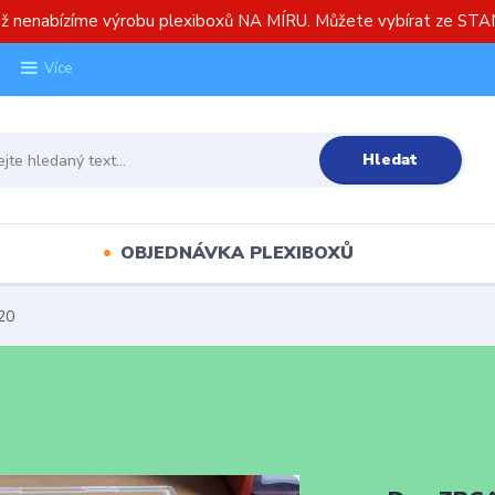
již nenabízíme výrobu plexiboxů NA MÍRU. Můžete vybírat ze S
Více
Hledat
OBJEDNÁVKA PLEXIBOXŮ
20