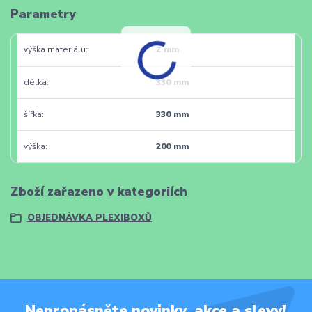
Parametry
výška materiálu
2 mm
délka
330 mm
šířka
330 mm
výška
200 mm
Zboží zařazeno v kategoriích
OBJEDNÁVKA PLEXIBOXŮ
Nepropásněte novinky, akce a slevy!