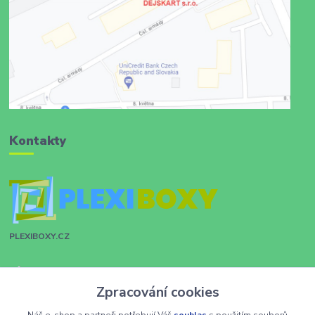
Kontakty
PLEXIBOXY.CZ
Zákaznická podpora
Zpracování cookies
+420 731 028 753
Náš e-shop a partneři potřebují Váš
souhlas
s použitím souborů