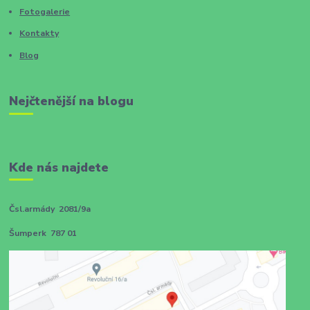
Fotogalerie
Kontakty
Blog
Nejčtenější na blogu
Kde nás najdete
Čsl.armády 2081/9a
Šumperk 787 01