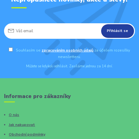
Přihlásit se
Souhlasím se
zpracováním osobních údajů
za účelem rozesílky
newsletteru.
Můžete se kdykoli odhlásit. Zasíláme jednou za 14 dní.
Informace pro zákazníky
O nás
Jak nakupovat
Obchodní podmínky