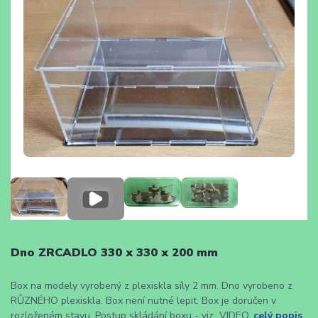
Dno ZRCADLO 330 x 330 x 200 mm
Box na modely vyrobený z plexiskla síly 2 mm. Dno vyrobeno z
RŮZNÉHO plexiskla. Box není nutné lepit. Box je doručen v
rozloženém stavu. Postup skládání boxu - viz VIDEO.
celý popis