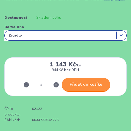
Dostupnost
Skladem 50 ks
Barva dna
1 143 Kč
/
ks
944 Kč
bez DPH
Přidat do košíku
Číslo
02122
produktu:
EAN kód:
0034722546225