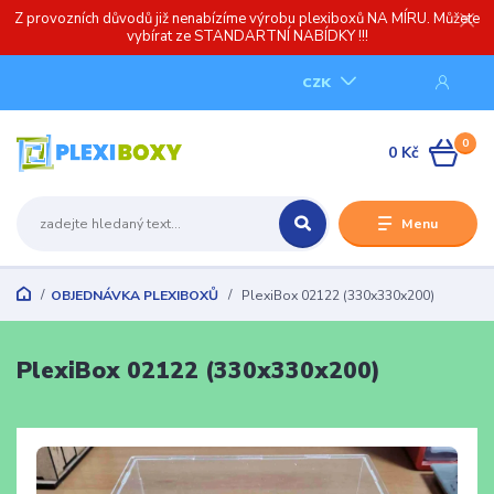
Z provozních důvodů již nenabízíme výrobu plexiboxů NA MÍRU. Můžete
vybírat ze STANDARTNÍ NABÍDKY !!!
CZK
0
0 Kč
Menu
OBJEDNÁVKA PLEXIBOXŮ
PlexiBox 02122 (330x330x200)
PlexiBox 02122 (330x330x200)