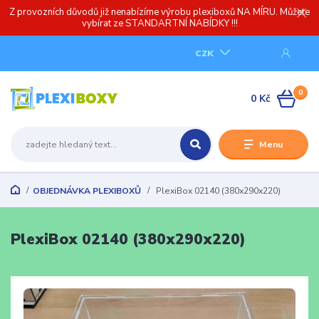
Z provozních důvodů již nenabízíme výrobu plexiboxů NA MÍRU. Můžete
vybírat ze STANDARTNÍ NABÍDKY !!!
CZK
0
0 Kč
Menu
OBJEDNÁVKA PLEXIBOXŮ
PlexiBox 02140 (380x290x220)
PlexiBox 02140 (380x290x220)