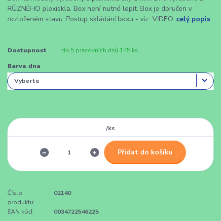
RŮZNÉHO plexiskla. Box není nutné lepit. Box je doručen v
rozloženém stavu. Postup skládání boxu - viz VIDEO.
celý popis
Dostupnost
do 5 pracovních dnů 145 ks
Barva dna
/
ks
Přidat do košíku
Číslo
02140
produktu:
EAN kód:
0034722546225