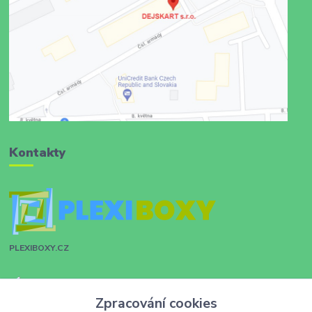
Kontakty
PLEXIBOXY.CZ
Zákaznická podpora
Zpracování cookies
+420 731 028 753