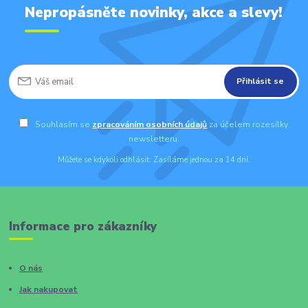
Nepropásněte novinky, akce a slevy!
Přihlásit se
Souhlasím se
zpracováním osobních údajů
za účelem rozesílky
newsletteru.
Můžete se kdykoli odhlásit. Zasíláme jednou za 14 dní.
Informace pro zákazníky
O nás
Jak nakupovat