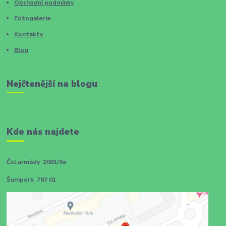
Obchodní podmínky
Fotogalerie
Kontakty
Blog
Nejčtenější na blogu
Kde nás najdete
Čsl.armády 2081/9a
Šumperk 787 01