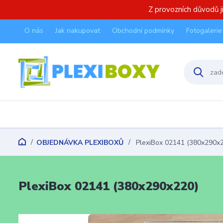
Z provozních důvodů 
O nás
Jak nakupovat
Obchodní podmínky
Fotogalerie
OBJEDNÁVKA PLEXIBOXŮ
PlexiBox 02141 (380x290x
PlexiBox 02141 (380x290x220)