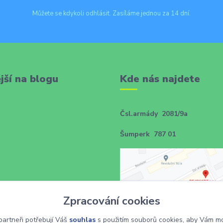
Můžete se kdykoli odhlásit. Zasíláme jednou za 14 dní.
jší na blogu
Kde nás najdete
Čsl.armády 2081/9a
Šumperk 787 01
Zpracování cookies
artneři potřebují Váš
souhlas
s použitím souborů cookies, aby Vám mo