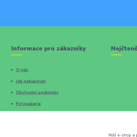
Informace pro zákazníky
Nejčteně
O nás
Jak nakupovat
Obchodní podmínky
Fotogalerie
Kontakty
Blog
Náš e-shop a p