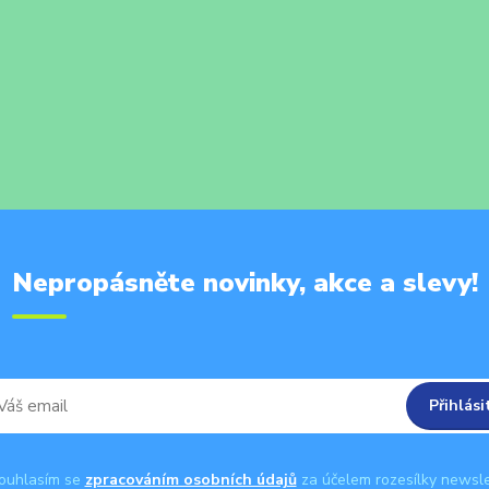
Nepropásněte novinky, akce a slevy!
Přihlási
uhlasím se
zpracováním osobních údajů
za účelem rozesílky newsle