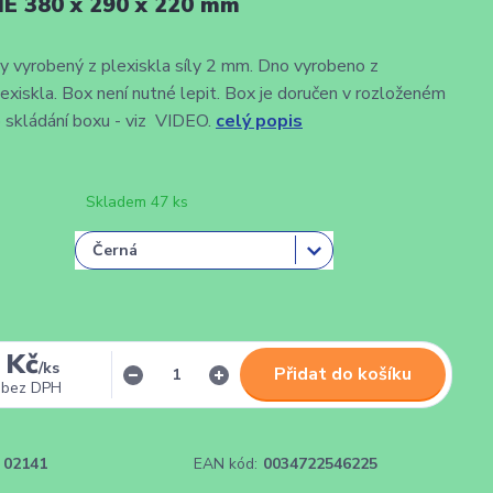
É 380 x 290 x 220 mm
 vyrobený z plexiskla síly 2 mm. Dno vyrobeno z
skla. Box není nutné lepit. Box je doručen v rozloženém
 skládání boxu - viz VIDEO.
celý popis
Skladem 47 ks
 Kč
/
ks
Přidat do košíku
bez DPH
02141
EAN kód:
0034722546225