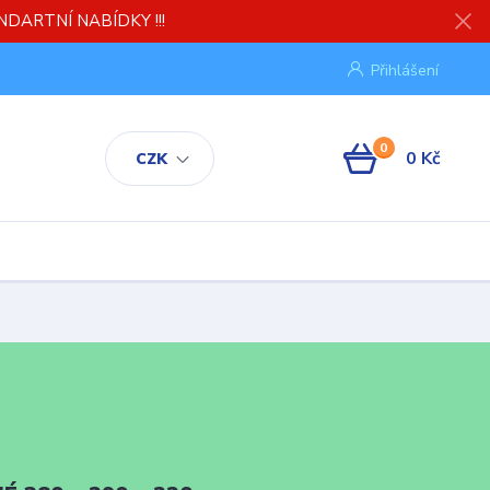
TANDARTNÍ NABÍDKY !!!
Přihlášení
0
0 Kč
CZK