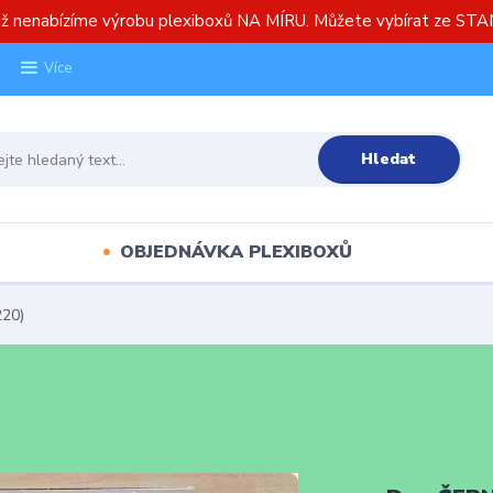
již nenabízíme výrobu plexiboxů NA MÍRU. Můžete vybírat ze S
Více
Hledat
OBJEDNÁVKA PLEXIBOXŮ
220)