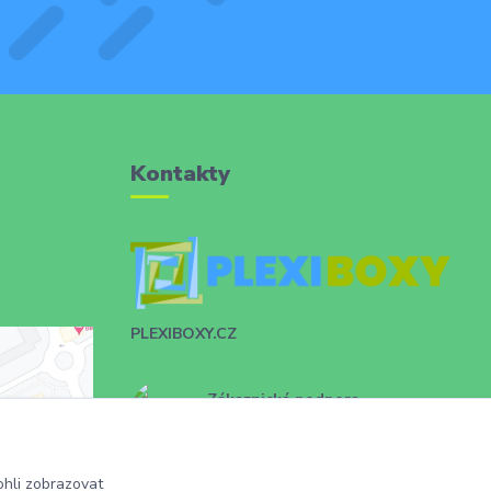
Kontakty
PLEXIBOXY.CZ
Zákaznická podpora
+420 731 028 753
info@plexiboxy.cz
hli zobrazovat