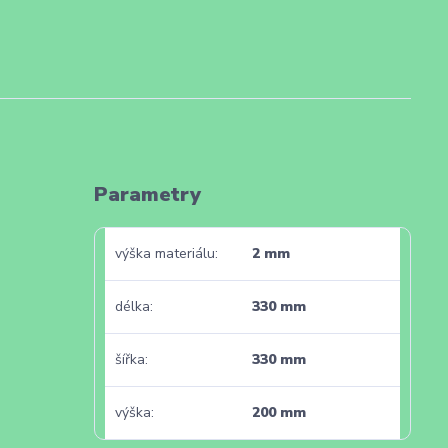
Parametry
výška materiálu
2 mm
délka
330 mm
šířka
330 mm
výška
200 mm