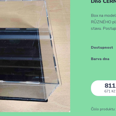
Dno ČERN
Box na modely
RŮZNÉHO plexi
stavu. Postup
Dostupnost
Barva dna
811
671 Kč
Číslo produktu: