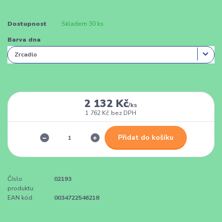
Dostupnost
Skladem 30 ks
Barva dna
2 132 Kč
/
ks
1 762 Kč
bez DPH
Přidat do košíku
Číslo
02193
produktu:
EAN kód:
0034722546218