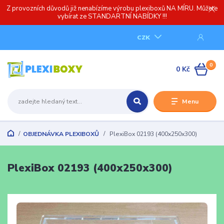
Z provozních důvodů již nenabízíme výrobu plexiboxů NA MÍRU. Můžete
vybírat ze STANDARTNÍ NABÍDKY !!!
CZK
0
0 Kč
Menu
OBJEDNÁVKA PLEXIBOXŮ
PlexiBox 02193 (400x250x300)
PlexiBox 02193 (400x250x300)