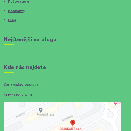
Fotogalerie
Kontakty
Blog
Nejčtenější na blogu
Kde nás najdete
Čsl.armády 2081/9a
Šumperk 787 01