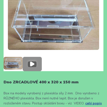
Dno ZRCADLOVÉ 400 x 320 x 150 mm
Box na modely vyrobený z plexiskla síly 2 mm. Dno vyrobeno z
RŮZNÉHO plexiskla. Box není nutné lepit. Box je doručen v
rozloženém stavu. Postup skládání boxu - viz VIDEO.
celý popis