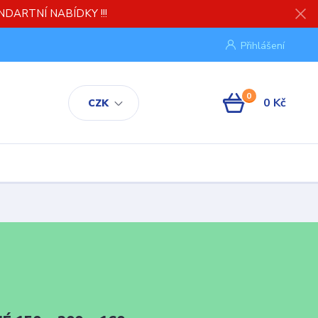
TANDARTNÍ NABÍDKY !!!
Přihlášení
0
0 Kč
CZK