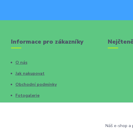
Informace pro zákazníky
Nejčteně
O nás
Jak nakupovat
Obchodní podmínky
Fotogalerie
Kontakty
Blog
Náš e-shop a p