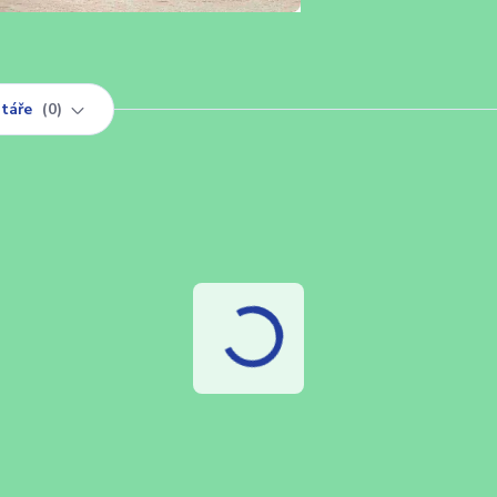
táře
0