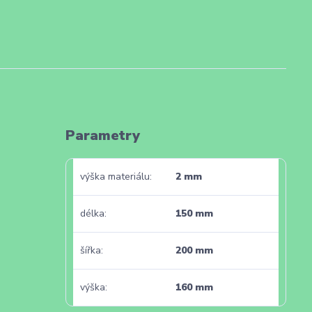
Parametry
výška materiálu
2 mm
délka
150 mm
šířka
200 mm
výška
160 mm