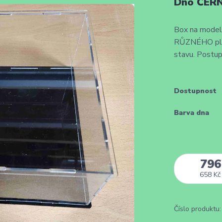
Dno ČERN
Box na modely
RŮZNÉHO plexi
stavu. Postup
Dostupnost
Barva dna
796
658 Kč
Číslo produktu: