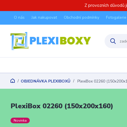
Z provozních důvodů 
O nás
Jak nakupovat
Obchodní podmínky
Fotogalerie
OBJEDNÁVKA PLEXIBOXŮ
PlexiBox 02260 (150x200x
PlexiBox 02260 (150x200x160)
Novinka