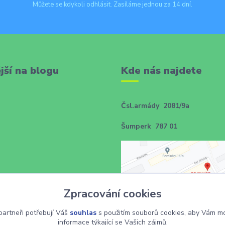
Můžete se kdykoli odhlásit. Zasíláme jednou za 14 dní.
jší na blogu
Kde nás najdete
Čsl.armády 2081/9a
Šumperk 787 01
Zpracování cookies
artneři potřebují Váš
souhlas
s použitím souborů cookies, aby Vám mo
informace týkající se Vašich zájmů.