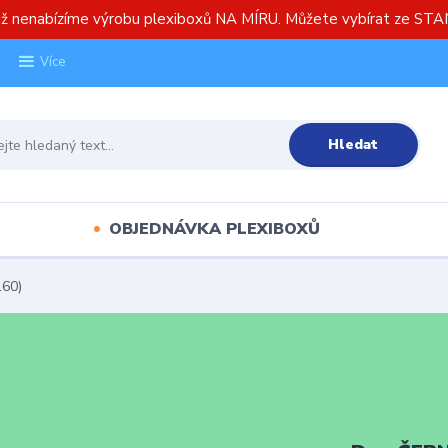
již nenabízíme výrobu plexiboxů NA MÍRU. Můžete vybírat ze S
Více
Hledat
OBJEDNÁVKA PLEXIBOXŮ
160)