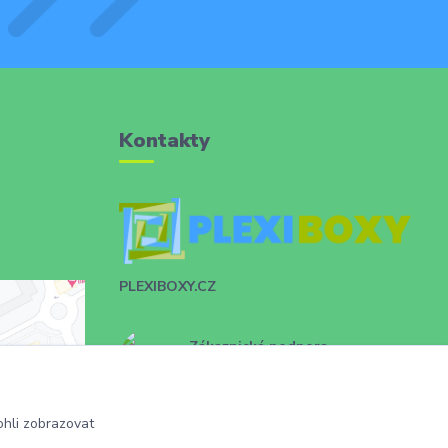
Kontakty
PLEXIBOXY.CZ
Zákaznická podpora
+420 731 028 753
info@plexiboxy.cz
hli zobrazovat