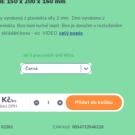
É 150 x 200 x 160 mm
 vyrobený z plexiskla síly 2 mm. Dno vyrobeno z
skla. Box není nutné lepit. Box je doručen v rozloženém
 skládání boxu - viz VIDEO.
celý popis
do 5 pracovních dnů 48 ks
 Kč
/
ks
Přidat do košíku
bez DPH
02261
EAN kód:
0034722546218